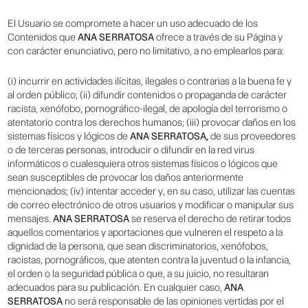
El Usuario se compromete a hacer un uso adecuado de los
Contenidos que
ANA SERRATOSA
ofrece a través de su Página y
con carácter enunciativo, pero no limitativo, a no emplearlos para:
(i) incurrir en actividades ilícitas, ilegales o contrarias a la buena fe y
al orden público; (ii) difundir contenidos o propaganda de carácter
racista, xenófobo, pornográfico-ilegal, de apología del terrorismo o
atentatorio contra los derechos humanos; (iii) provocar daños en los
sistemas físicos y lógicos de
ANA SERRATOSA,
de sus proveedores
o de terceras personas, introducir o difundir en la red virus
informáticos o cualesquiera otros sistemas físicos o lógicos que
sean susceptibles de provocar los daños anteriormente
mencionados; (iv) intentar acceder y, en su caso, utilizar las cuentas
de correo electrónico de otros usuarios y modificar o manipular sus
mensajes.
ANA SERRATOSA
se reserva el derecho de retirar todos
aquellos comentarios y aportaciones que vulneren el respeto a la
dignidad de la persona, que sean discriminatorios, xenófobos,
racistas, pornográficos, que atenten contra la juventud o la infancia,
el orden o la seguridad pública o que, a su juicio, no resultaran
adecuados para su publicación. En cualquier caso,
ANA
SERRATOSA
no será responsable de las opiniones vertidas por el