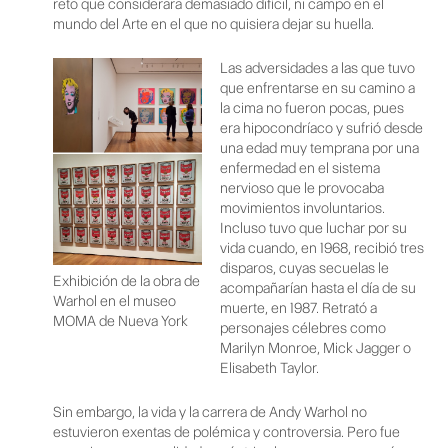
reto que considerara demasiado difícil, ni campo en el
mundo del Arte en el que no quisiera dejar su huella.
Las adversidades a las que tuvo
que enfrentarse en su camino a
la cima no fueron pocas, pues
era hipocondríaco y sufrió desde
una edad muy temprana por una
enfermedad en el sistema
nervioso que le provocaba
movimientos involuntarios.
Incluso tuvo que luchar por su
vida cuando, en 1968, recibió tres
disparos, cuyas secuelas le
Exhibición de la obra de
acompañarían hasta el día de su
Warhol en el museo
muerte, en 1987. Retrató a
MOMA de Nueva York
personajes célebres como
Marilyn Monroe, Mick Jagger o
Elisabeth Taylor.
Sin embargo, la vida y la carrera de Andy Warhol no
estuvieron exentas de polémica y controversia. Pero fue