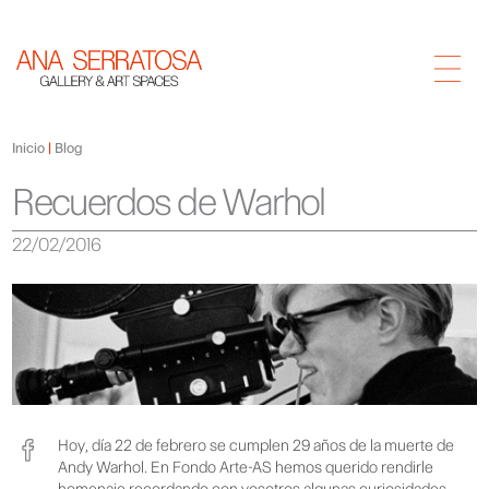
Inicio
Blog
Recuerdos de Warhol
22/02/2016
Hoy, día 22 de febrero se cumplen 29 años de la muerte de
Andy Warhol. En Fondo Arte-AS hemos querido rendirle
homenaje recordando con vosotros algunas curiosidades