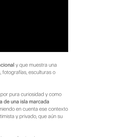
acional
y que muestra una
 fotografías, esculturas o
 por pura curiosidad y como
ia de una isla marcada
Teniendo en cuenta ese contexto
timista y privado, que aún su