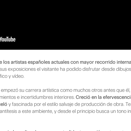
e los artistas españoles actuales con mayor recorrido intern
sus exposiciones el visitante ha podido disfrutar desde dibujos,
ico y vídeo.
 empezó su carrera artística como muchos otros antes que él,
ientos e incertidumbres interiores.
Creció en la efervescenc
celó
y fascinada por el estilo salvaje de producción de obra. 
ntítesis a este ambiente, y desde el principio busca un tono in