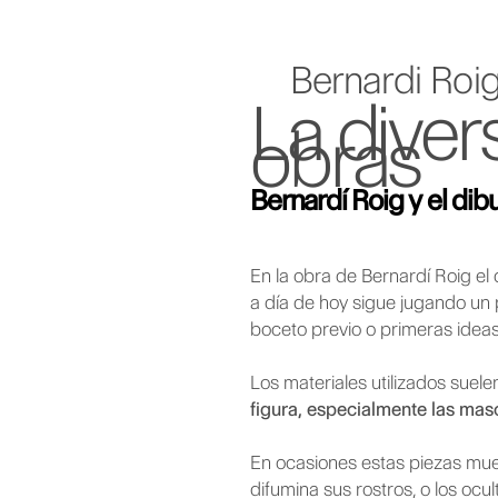
Bernardi Roig
La diver
obras
Bernardí Roig y el dib
En la obra de Bernardí Roig el 
a día de hoy sigue jugando un
boceto previo o primeras ideas
Los materiales utilizados suele
figura, especialmente las mas
En ocasiones estas piezas mues
difumina sus rostros, o los ocu