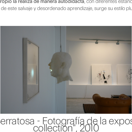
ropio la realiza de manera autodidacta
, con diferentes estan
o de este salvaje y desordenado aprendizaje, surge su estilo pl
erratosa - Fotografía de la expos
collection", 2010