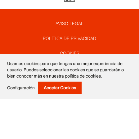
Pie
AVISO LEGAL
POLÍTICA DE PRIVACIDAD
de
COOKIES
Usamos cookies para que tengas una mejor experiencia de
página
SUSCRÍBETE A NUESTRO NEWSLETTER
usuario. Puedes seleccionar las cookies que se guardarán o
bien conocer más en nuestra
política de cookies
.
DISEÑO WEB VALEROGARTE
Configuración
Aceptar Cookies
Withdraw Consent