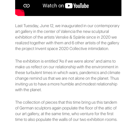
Last Tuesday, June 12, we inaugurated in our contemporary
art gallery in the center of Valencia the new sculptural
exhibition of the artists Venske & Spänle since in 2020 we
realized together with them and 6 other artists of the gallery
the project Invent space 2020 Collective intimidation.
The exhibition is entitled "As if we were alone" and aims to
make us reflect on our relationship with the environment in
these turbulent times in which wars, pandemics and climate
change remind us that we are not alone on the planet. Thus
inviting us to have a more humble and modest relationship
with the planet.
The collection of pieces that this time bring us this tandem
of German sculptors again populate the floor of the attic of
our art gallery, at the same time, who venture for the first
time to also populate the walls of our two exhibition rooms.