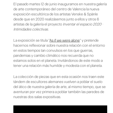
El pasado martes 12 de junio inauguramos en nuestra galería
de arte contemporáneo del centro de Valencia la nueva
exposición escultórica de los artistas Venske & Spänle
desde que en 2020 realizásemos junto a ellos y otros 6
artistas de la galería el proyecto
Inventar el espacio 2020 ·
Intimidades colectivas.
La exposición se titula “
As if we were alone
” y pretende
hacernos reflexionar sobre nuestra relación con el entorno
en estos tiempos tan convulsos en los que guerras,
pandemias y cambio climático nos recuerda que no
estamos solos en el planeta. Invitándonos de este modo a
tener una relación más humilde y modesta con el planeta.
La colección de piezas que en esta ocasión nos traen este
tándem de escultores alemanes vuelven a poblar el suelo
del ático de nuestra galería de arte, al mismo tiempo, que se
aventuran por vez primera a poblar también las paredes de
nuestras dos salas expositivas.