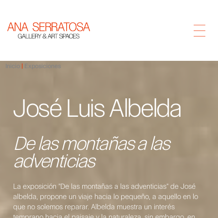
Inicio
Exposiciones
José Luis Albelda
De las montañas a las
adventicias
La exposición "De las montañas a las adventicias" de José
albelda, propone un viaje hacia lo pequeño, a aquello en lo
que no solemos reparar. Albelda muestra un interés
temprano hacia el paisaje y la naturaleza, sin embargo, en