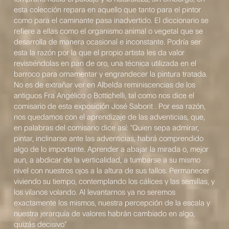
esta colección repara en aquello que tanto para el pintor
como para el caminante pasa inadvertido. El diccionario se
refiere a ellas como el organismo animal o vegetal que se
desarrolla de manera ocasional e inconstante. Podría ser
esta la razón por la que el propio artista les da valor
revistiéndolas en pan de oro, una técnica utilizada en el
barroco para ornamentar y engrandecer la pintura tratada.
No es de extrañar ver en Albelda reminiscencias de los
antiguos Fra Angélico o Bottichelli, tal como nos dice el
comisario de esta exposición José Saborit . Por esa razón,
nos quedamos con el aprendizaje de las adventicias, que,
en palabras del comisario dice así: "Quien sepa admirar,
pintar, inclinarse ante las adventicias, habrá comprendido
algo de lo importante. Aprender a abajar la mirada o, mejor
aun, a abdicar de la verticalidad, a tumbarse a su mismo
nivel con nuestros ojos a la altura de sus tallos. Permanecer
viviendo su tiempo, contemplando los cálices y las semillas, y
los vilanos volando. Al levantarnos ya no seremos
exactamente los mismos, nuestra percepción de la escala y
nuestra jerarquía de valores habrán cambiado en algo,
quizás decisivo"