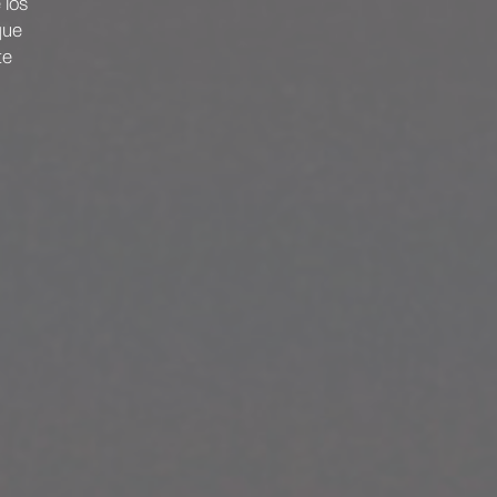
 los
que
te