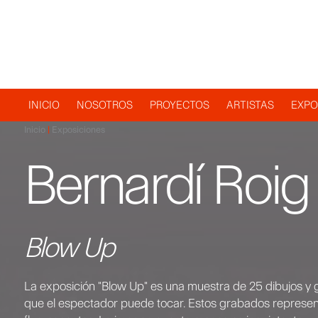
Navegación
INICIO
NOSOTROS
PROYECTOS
ARTISTAS
EXPO
Inicio
Exposiciones
principal
Bernardí Roig
Blow Up
La exposición "Blow Up" es una muestra de 25 dibujos y 
que el espectador puede tocar. Estos grabados represe