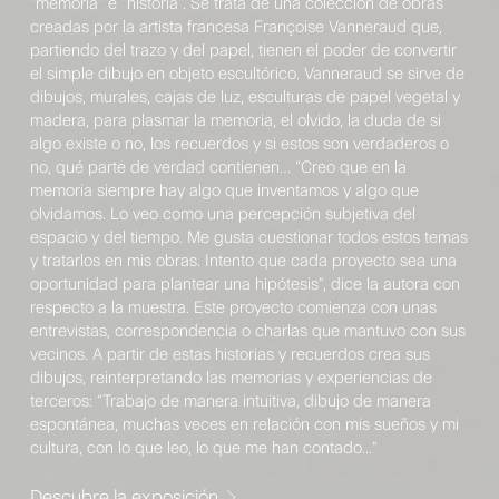
“memoria” e “historia”. Se trata de una colección de obras
creadas por la artista francesa Françoise Vanneraud que,
partiendo del trazo y del papel, tienen el poder de convertir
el simple dibujo en objeto escultórico. Vanneraud se sirve de
dibujos, murales, cajas de luz, esculturas de papel vegetal y
madera, para plasmar la memoria, el olvido, la duda de si
algo existe o no, los recuerdos y si estos son verdaderos o
no, qué parte de verdad contienen… “Creo que en la
memoria siempre hay algo que inventamos y algo que
olvidamos. Lo veo como una percepción subjetiva del
espacio y del tiempo. Me gusta cuestionar todos estos temas
y tratarlos en mis obras. Intento que cada proyecto sea una
oportunidad para plantear una hipótesis", dice la autora con
respecto a la muestra. Este proyecto comienza con unas
entrevistas, correspondencia o charlas que mantuvo con sus
vecinos. A partir de estas historias y recuerdos crea sus
dibujos, reinterpretando las memorias y experiencias de
terceros: “Trabajo de manera intuitiva, dibujo de manera
espontánea, muchas veces en relación con mis sueños y mi
cultura, con lo que leo, lo que me han contado..."
Descubre la exposición