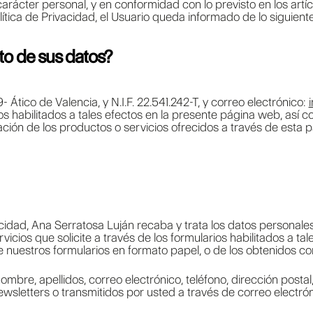
rácter personal, y en conformidad con lo previsto en los art
tica de Privacidad, el Usuario queda informado de lo siguiente
to de sus datos?
 Ático de Valencia, y N.I.F. 22.541.242-T, y correo electrónico:
ios habilitados a tales efectos en la presente página web, así
ción de los productos o servicios ofrecidos a través de esta p
vacidad, Ana Serratosa Luján recaba y trata los datos personal
icios que solicite a través de los formularios habilitados a ta
de nuestros formularios en formato papel, o de los obtenidos 
: nombre, apellidos, correo electrónico, teléfono, dirección post
ewsletters o transmitidos por usted a través de correo electrón