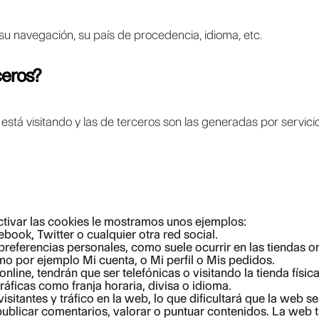
su navegación, su país de procedencia, idioma, etc.
ceros?
está visitando y las de terceros son las generadas por servi
ctivar las cookies le mostramos unos ejemplos:
ok, Twitter o cualquier otra red social.
preferencias personales, como suele ocurrir en las tiendas on
o por ejemplo Mi cuenta, o Mi perfil o Mis pedidos.
line, tendrán que ser telefónicas o visitando la tienda física
áficas como franja horaria, divisa o idioma.
isitantes y tráfico en la web, lo que dificultará que la web s
, publicar comentarios, valorar o puntuar contenidos. La we